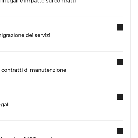
li legali e impatto sui contratti
migrazione dei servizi
e contratti di manutenzione
gali