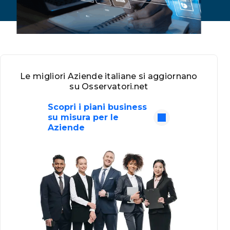
Le migliori Aziende italiane si aggiornano
su Osservatori.net
Scopri i piani business
su misura per le
Aziende