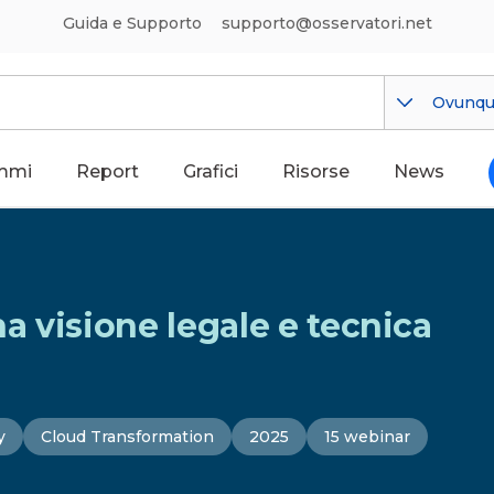
Guida e Supporto
supporto@osservatori.net
Ovunq
mmi
Report
Grafici
Risorse
News
na visione legale e tecnica
y
Cloud Transformation
2025
15 webinar