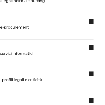
 legali nell’ICT sourcing
di e-procurement
servizi informatici
rofili legali e criticità