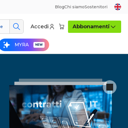
Blog
Chi siamo
Sostenitori
Accedi
Abbonamenti
ue
MYRA