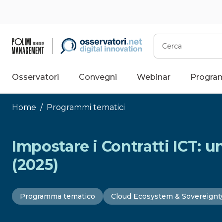
Vai
al
contenuto
Cerca
Osservatori
Convegni
Webinar
Progra
Home
/
Programmi tematici
Impostare i Contratti ICT: u
(2025)
Programma tematico
Cloud Ecosystem & Sovereignt