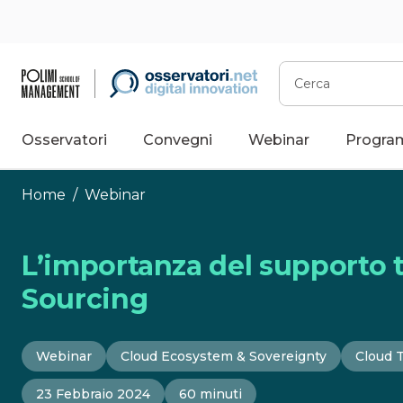
Vai
al
contenuto
Cerca
Osservatori
Convegni
Webinar
Progra
Home
/
Webinar
L’importanza del supporto te
Sourcing
Webinar
Cloud Ecosystem & Sovereignty
Cloud 
23 Febbraio 2024
60 minuti