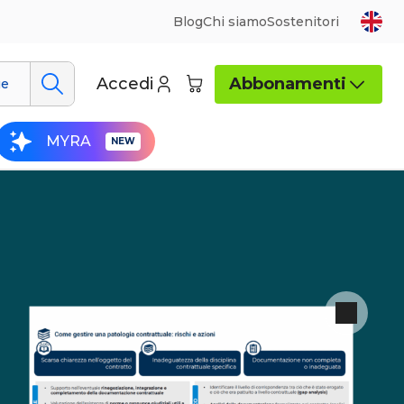
Blog
Chi siamo
Sostenitori
Accedi
Abbonamenti
ue
MYRA