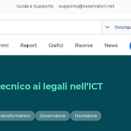
Guida e Supporto
supporto@osservatori.net
Ovunq
mmi
Report
Grafici
Risorse
News
cnico ai legali nell’ICT
Transformation
Governance
Normativa