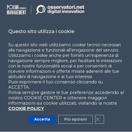
accessibilità
Cookie Center
Questo sito utilizza i cookie
Su questo sito web utilizziamo cookie tecnici necessari
Facebook
LinkedIn
Instag
alla navigazione e funzionali all’erogazione del servizio.
Utilizziamo i cookie anche per fornirti un’esperienza di
navigazione sempre migliore, per facilitare le interazioni
con le nostre funzionalità social e per consentirti di
ricevere informazioni e offerte mirate aderenti alle tue
YouTube
X
abitudini di navigazione e ai tuoi interessi.
Puoi esprimere il tuo consenso cliccando su
ACCETTA.
Potrai sempre gestire le tue preferenze accedendo al
nostro COOKIE CENTER e ottenere maggiori
informazioni sui cookie utilizzati, visitando la nostra
COOKIE POLICY
© 2024 Copyright © Politecnico di Milano Dipartimento
Accetta
Più opzioni
Close GDPR Co
di Ingegneria Gestionale