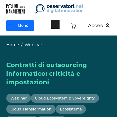
Vai
al
contenuto
Accedi
Menù
Menù
Home
/
Webinar
Contratti di outsourcing
informatico: criticità e
impostazioni
Webinar
Cloud Ecosystem & Sovereignty
Cloud Transformation
Ecosistema