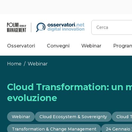
Vai
al
contenuto
Cerca
Osservatori
Convegni
Webinar
Progra
Home
/
Webinar
Cloud Transformation: un m
evoluzione
Webinar
Cloud Ecosystem & Sovereignty
Cloud 
Transformation & Change Management
24 Gennaio