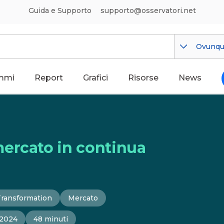
Guida e Supporto
supporto@osservatori.net
Ovunq
mmi
Report
Grafici
Risorse
News
ercato in continua
Transformation
Mercato
 2024
48 minuti