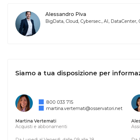
Alessandro Piva
BigData, Cloud, Cybersec., AI, DataCenter
Siamo a tua disposizione per informaz
800 033 715
martina.vertemati@osservatori.net
Martina Vertemati
Ale
Acquisti e abbonamenti
Ass
Da Lunedì al Venerdì, dalle 09 alle 18
Da L