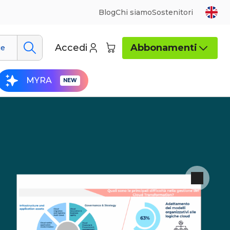
Blog
Chi siamo
Sostenitori
Accedi
Abbonamenti
ue
MYRA