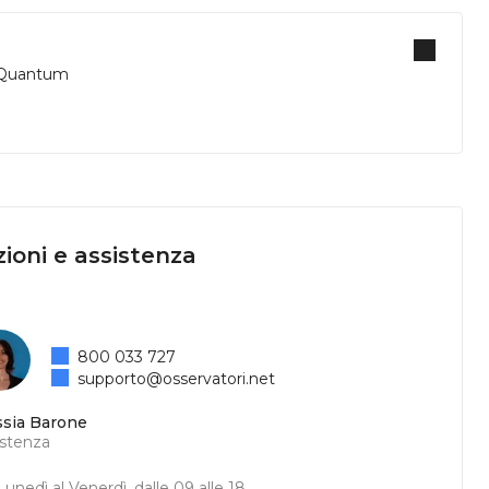
, Quantum
ioni e assistenza
800 033 727
supporto@osservatori.net
ssia Barone
istenza
unedì al Venerdì, dalle 09 alle 18