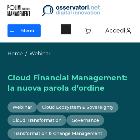
Vai
al
contenuto
Accedi
Menù
Menù
Home
/
Webinar
Cloud Financial Management:
la nuova parola d’ordine
Webinar
Cloud Ecosystem & Sovereignty
Cloud Transformation
Governance
Transformation & Change Management