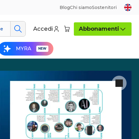
Blog
Chi siamo
Sostenitori
Accedi
Abbonamenti
ue
MYRA