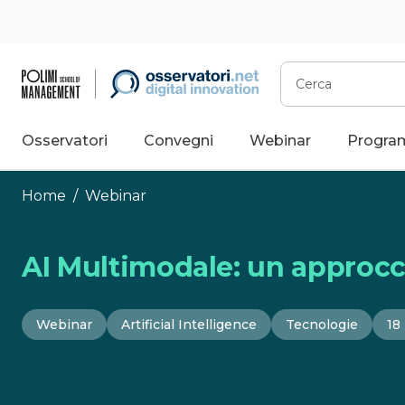
Vai
al
contenuto
Cerca
Osservatori
Convegni
Webinar
Progra
Home
/
Webinar
AI Multimodale: un approc
Webinar
Artificial Intelligence
Tecnologie
18