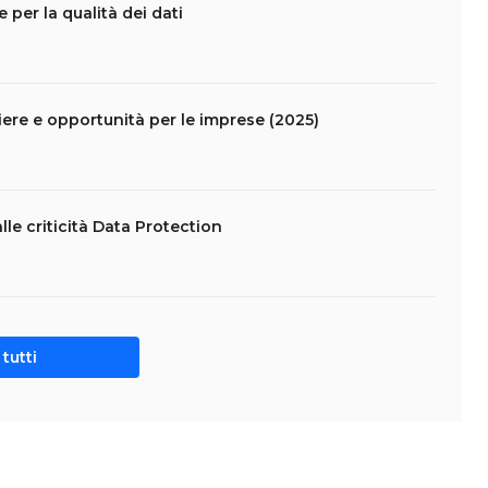
 per la qualità dei dati
ntiere e opportunità per le imprese (2025)
lle criticità Data Protection
tutti