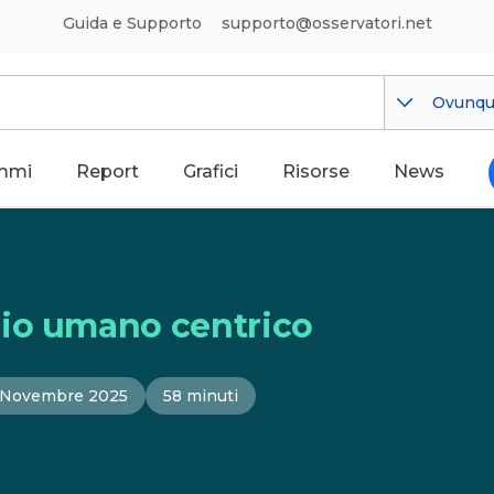
Guida e Supporto
supporto@osservatori.net
Ovunq
mmi
Report
Grafici
Risorse
News
cio umano centrico
 Novembre 2025
58 minuti