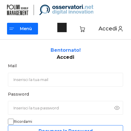
Vai
al
contenuto
Accedi
Menù
Menù
Bentornato!
Accedi
Mail
Password
Ricordami