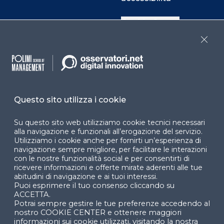
Cookie Center
Close
Facebook
LinkedIn
Instag
Questo sito utilizza i cookie
YouTube
X
Su questo sito web utilizziamo cookie tecnici necessari
alla navigazione e funzionali all’erogazione del servizio.
Utilizziamo i cookie anche per fornirti un’esperienza di
navigazione sempre migliore, per facilitare le interazioni
con le nostre funzionalità social e per consentirti di
ricevere informazioni e offerte mirate aderenti alle tue
abitudini di navigazione e ai tuoi interessi.
Puoi esprimere il tuo consenso cliccando su
© 2024 Copyright © Politecnico di Milano Dipartimento
ACCETTA.
di Ingegneria Gestionale
Potrai sempre gestire le tue preferenze accedendo al
nostro COOKIE CENTER e ottenere maggiori
informazioni sui cookie utilizzati, visitando la nostra