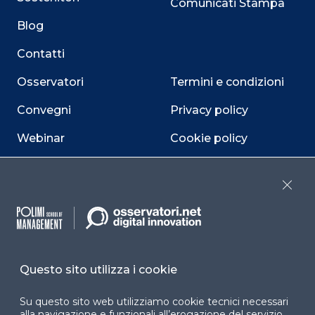
Comunicati Stampa
Blog
Contatti
Osservatori
Termini e condizioni
Convegni
Privacy policy
Webinar
Cookie policy
Programmi
Sitemap
Close
Dichiarazione di
accessibilità
Cookie Center
Questo sito utilizza i cookie
Su questo sito web utilizziamo cookie tecnici necessari
Facebook
LinkedIn
Instag
alla navigazione e funzionali all’erogazione del servizio.