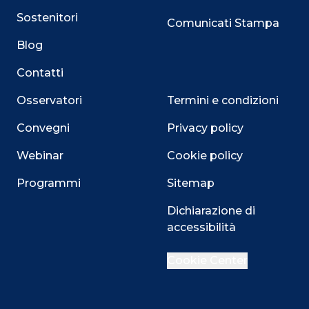
Sostenitori
Comunicati Stampa
Blog
Contatti
Osservatori
Termini e condizioni
Convegni
Privacy policy
Webinar
Cookie policy
Programmi
Sitemap
Close
Dichiarazione di
accessibilità
Cookie Center
Questo sito utilizza i cookie
Su questo sito web utilizziamo cookie tecnici necessari
alla navigazione e funzionali all’erogazione del servizio.