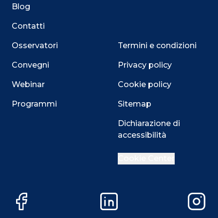
Blog
Contatti
Osservatori
Termini e condizioni
Convegni
Privacy policy
Webinar
Cookie policy
Programmi
Sitemap
Dichiarazione di
accessibilità
Close
Cookie Center
Questo sito utilizza i cookie
Facebook
LinkedIn
Instag
Su questo sito web utilizziamo cookie tecnici necessari