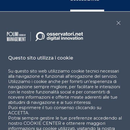
Cookie Center
Close
Facebook
LinkedIn
Instag
Questo sito utilizza i cookie
YouTube
X
Su questo sito web utilizziamo cookie tecnici necessari
alla navigazione e funzionali all’erogazione del servizio.
Utilizziamo i cookie anche per fornirti un’esperienza di
navigazione sempre migliore, per facilitare le interazioni
con le nostre funzionalità social e per consentirti di
ricevere informazioni e offerte mirate aderenti alle tue
abitudini di navigazione e ai tuoi interessi.
Puoi esprimere il tuo consenso cliccando su
© 2024 Copyright © Politecnico di Milano Dipartimento
ACCETTA.
di Ingegneria Gestionale
Potrai sempre gestire le tue preferenze accedendo al
nostro COOKIE CENTER e ottenere maggiori
informazioni sui cookie utilizzati, visitando la nostra