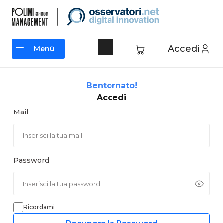
Vai
al
contenuto
Accedi
Menù
Menù
Bentornato!
Accedi
Mail
Password
Ricordami