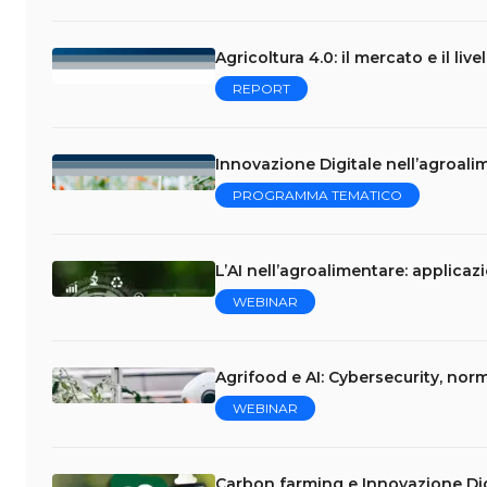
Agricoltura 4.0: il mercato e il liv
REPORT
Innovazione Digitale nell’agroalim
PROGRAMMA TEMATICO
L’AI nell’agroalimentare: applicaz
WEBINAR
Agrifood e AI: Cybersecurity, norm
WEBINAR
Carbon farming e Innovazione Dig