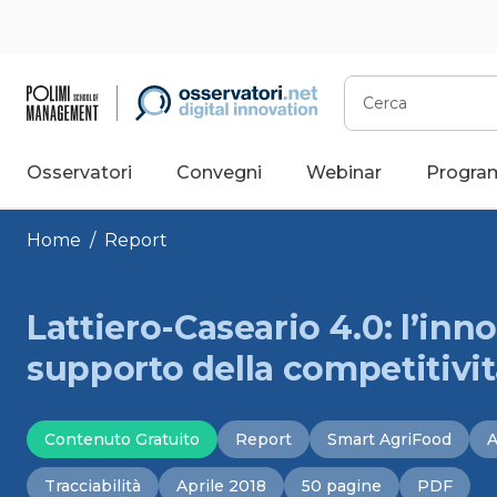
Vai
al
contenuto
Cerca
Osservatori
Convegni
Webinar
Progra
Home
/
Report
Lattiero-Caseario 4.0: l’inn
supporto della competitività
Contenuto Gratuito
Report
Smart AgriFood
A
Tracciabilità
Aprile 2018
50 pagine
PDF