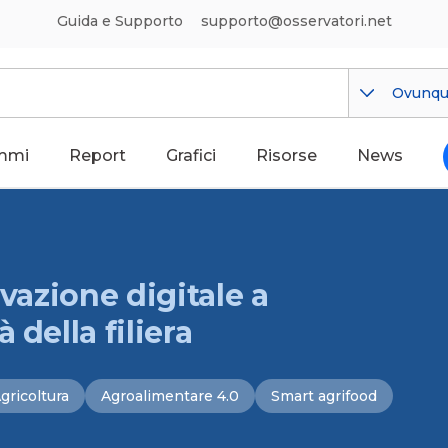
Guida e Supporto
supporto@osservatori.net
Ovunq
mmi
Report
Grafici
Risorse
News
ovazione digitale a
 della filiera
gricoltura
Agroalimentare 4.0
Smart agrifood