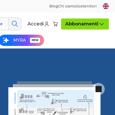
Blog
Chi siamo
Sostenitori
Accedi
Abbonamenti
ue
MYRA