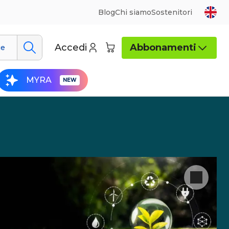
Blog
Chi siamo
Sostenitori
Accedi
Abbonamenti
ue
MYRA