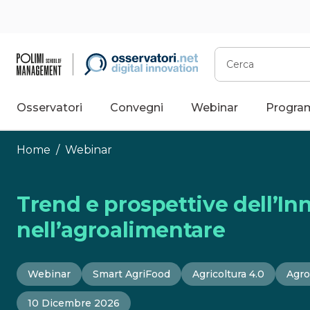
Vai
al
contenuto
Cerca
Osservatori
Convegni
Webinar
Progra
Home
/
Webinar
Trend e prospettive dell’In
nell’agroalimentare
Webinar
Smart AgriFood
Agricoltura 4.0
Agro
10 Dicembre 2026