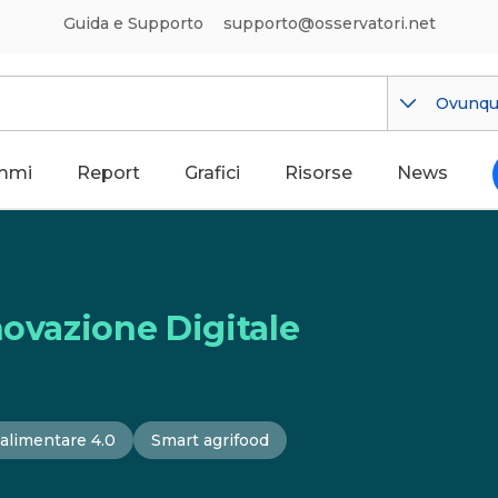
Guida e Supporto
supporto@osservatori.net
Ovunq
mmi
Report
Grafici
Risorse
News
novazione Digitale
alimentare 4.0
Smart agrifood