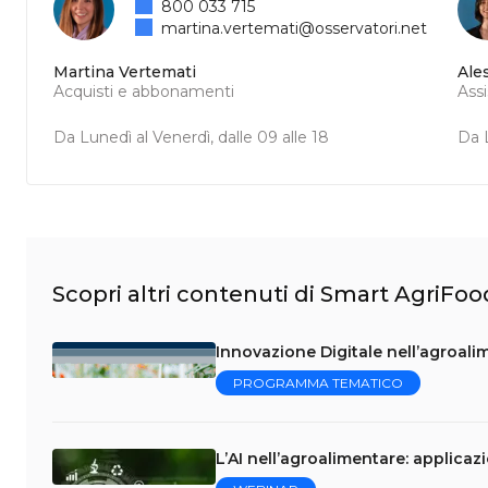
800 033 715
martina.vertemati@osservatori.net
Martina Vertemati
Ale
Acquisti e abbonamenti
Ass
Da Lunedì al Venerdì, dalle 09 alle 18
Da L
Scopri altri contenuti di Smart AgriFoo
Innovazione Digitale nell’agroalim
PROGRAMMA TEMATICO
L’AI nell’agroalimentare: applicaz