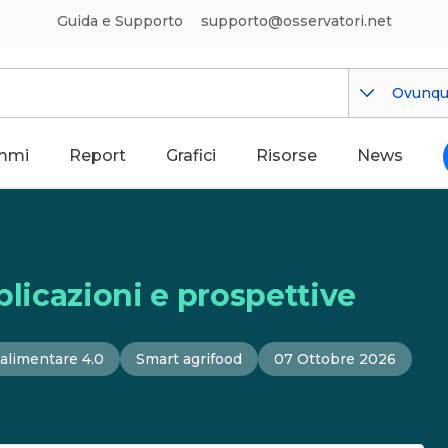
Guida e Supporto
supporto@osservatori.net
Ovunq
mmi
Report
Grafici
Risorse
News
plicazioni e prospettive
alimentare 4.0
Smart agrifood
07 Ottobre 2026