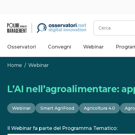
Vai
al
contenuto
Cerca
Osservatori
Convegni
Webinar
Progra
Home
/
Webinar
L’AI nell’agroalimentare: ap
Webinar
Smart AgriFood
Agricoltura 4.0
Agro
Il Webinar fa parte del Programma Tematico: