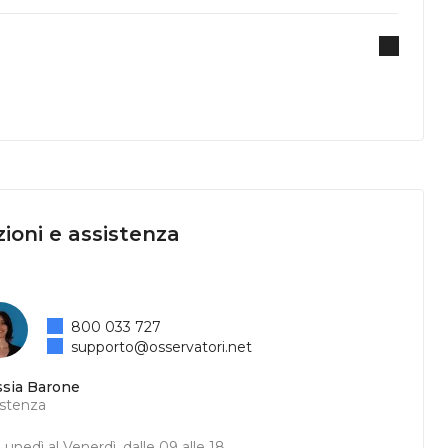
ioni e assistenza
800 033 727
supporto@osservatori.net
ssia Barone
istenza
unedì al Venerdì, dalle 09 alle 18