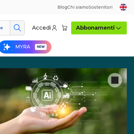
Blog
Chi siamo
Sostenitori
Accedi
Abbonamenti
ue
MYRA