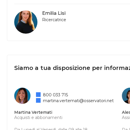
Emilia Lisi
Ricercatrice
Siamo a tua disposizione per informaz
800 033 715
martina.vertemati@osservatori.net
Martina Vertemati
Ale
Acquisti e abbonamenti
Ass
Da Lunedì al Venerdì, dalle 09 alle 18
Da L