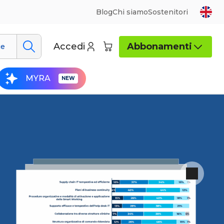
Blog
Chi siamo
Sostenitori
Accedi
Abbonamenti
ue
MYRA