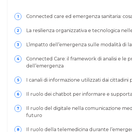
Connected care ed emergenza sanitaria: cosa è
1
La resilienza organizzativa e tecnologica nelle
2
L’impatto dell’emergenza sulle modalità di l
3
Connected Care: il framework di analisi e le p
4
dell’emergenza
I canali di informazione utilizzati dai cittadini
5
Il ruolo dei chatbot per informare e supporta
6
Il ruolo del digitale nella comunicazione m
7
futuro
Il ruolo della telemedicina durante l’emergen
8