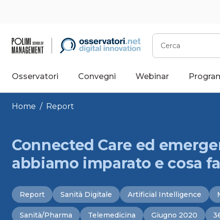
Vai
al
contenuto
Cerca
Osservatori
Convegni
Webinar
Progra
Home
/
Report
Connected Care ed emergenz
abbiamo imparato e cosa f
Report
Sanità Digitale
Artificial Intelligence
Sanità/Pharma
Telemedicina
Giugno 2020
3