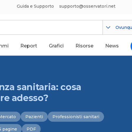
Guida e Supporto
supporto@osservatori.net
Ovunq
mmi
Report
Grafici
Risorse
News
a sanitaria: cosa
are adesso?
Mercato
Pazienti
Professionisti sanitari
6 pagine
PDF