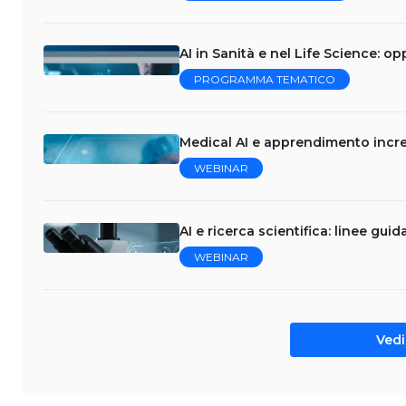
AI in Sanità e nel Life Science: op
PROGRAMMA TEMATICO
Medical AI e apprendimento incre
WEBINAR
AI e ricerca scientifica: linee gui
WEBINAR
Vedi 