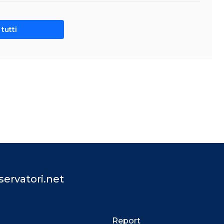
tutti
ervatori.net
Report