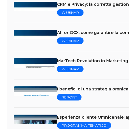
CRM e Privacy: la corretta gestion
WEBINAR
AI for OCX: come garantire la com
WEBINAR
MarTech Revolution in Marketing &
WEBINAR
I benefici di una strategia omnica
REPORT
Esperienza cliente Omnicanale: a
PROGRAMMA TEMATICO