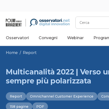
Vai
al
contenuto
Cerca
Osservatori
Convegni
Webinar
Progra
Home
/
Report
Multicanalità 2022 | Verso 
sempre più polarizzata
Report
Omnichannel Customer Experience
Con
158 pagine
PDF