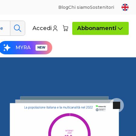
Blog
Chi siamo
Sostenitori
Accedi
Abbonamenti
ue
MYRA