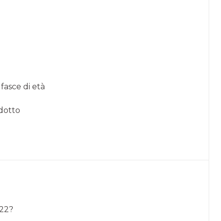
fasce di età
odotto
022?