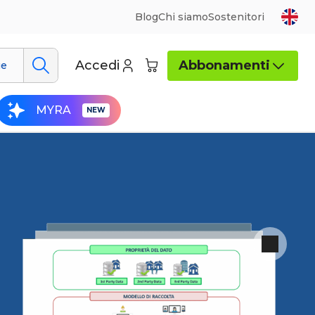
Blog
Chi siamo
Sostenitori
Accedi
Abbonamenti
ue
MYRA