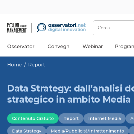
Vai
al
contenuto
Cerca
Osservatori
Convegni
Webinar
Progra
Home
/
Report
Data Strategy: dall’analisi de
strategico in ambito Media
Contenuto Gratuito
Report
Internet Media
A
Data Strategy
Media/Pubblicità/Intrattenimento