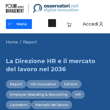
Vai
al
contenuto
Accedi
Menù
Menù
Home
/
Report
La Direzione HR e il mercato
del lavoro nel 2036
Report
HR Innovation
EdTech
Employer Branding & Recruiting
HR
Lavoratori
Mercato del lavoro