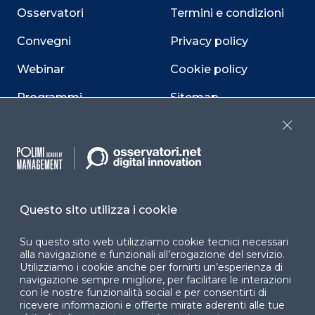
Osservatori
Termini e condizioni
Convegni
Privacy policy
Webinar
Cookie policy
Programmi
Sitemap
Dichiarazione di
Close
accessibilità
Cookie Center
Questo sito utilizza i cookie
Su questo sito web utilizziamo cookie tecnici necessari
Facebook
LinkedIn
Instag
alla navigazione e funzionali all’erogazione del servizio.
Utilizziamo i cookie anche per fornirti un’esperienza di
navigazione sempre migliore, per facilitare le interazioni
con le nostre funzionalità social e per consentirti di
YouTube
X
ricevere informazioni e offerte mirate aderenti alle tue