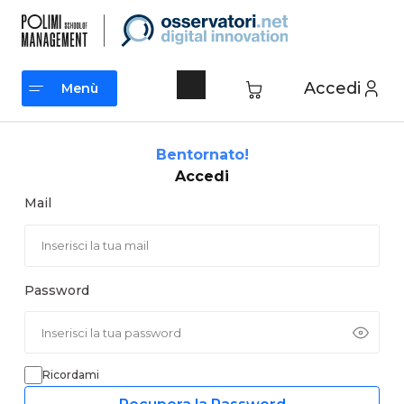
Vai
al
contenuto
Accedi
Menù
Menù
Bentornato!
Accedi
Mail
Password
Ricordami