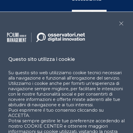
Cookie Center
Close
Facebook
LinkedIn
Instag
Questo sito utilizza i cookie
YouTube
X
Su questo sito web utilizziamo cookie tecnici necessari
alla navigazione e funzionali all’erogazione del servizio.
Utilizziamo i cookie anche per fornirti un’esperienza di
navigazione sempre migliore, per facilitare le interazioni
con le nostre funzionalità social e per consentirti di
ricevere informazioni e offerte mirate aderenti alle tue
abitudini di navigazione e ai tuoi interessi.
Puoi esprimere il tuo consenso cliccando su
© 2024 Copyright © Politecnico di Milano Dipartimento
ACCETTA.
di Ingegneria Gestionale
Potrai sempre gestire le tue preferenze accedendo al
nostro COOKIE CENTER e ottenere maggiori
informazioni sui cookie utilizzati, visitando la nostra