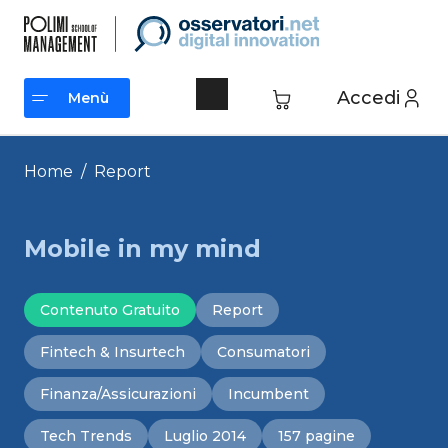
Vai
al
contenuto
Accedi
Menù
Menù
Home
/
Report
Mobile in my mind
Contenuto Gratuito
Report
Fintech & Insurtech
Consumatori
Finanza/Assicurazioni
Incumbent
Tech Trends
Luglio 2014
157 pagine