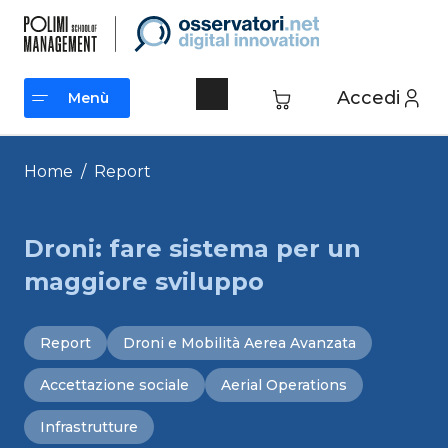
Vai
al
contenuto
Accedi
Menù
Menù
Home
/
Report
Droni: fare sistema per un
maggiore sviluppo
Report
Droni e Mobilità Aerea Avanzata
Accettazione sociale
Aerial Operations
Infrastrutture