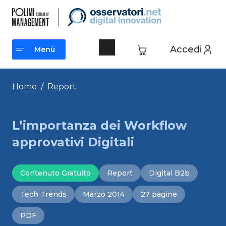
Vai
al
contenuto
Accedi
Menù
Menù
Home
/
Report
L’importanza dei Workflow
approvativi Digitali
Contenuto Gratuito
Report
Digital B2b
Tech Trends
Marzo 2014
27 pagine
PDF