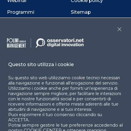
Webinar
Cookie policy
Programmi
Sitemap
Dichiarazione di
accessibilità
Close
Cookie Center
Questo sito utilizza i cookie
Facebook
LinkedIn
Instag
Su questo sito web utilizziamo cookie tecnici necessari
alla navigazione e funzionali all’erogazione del servizio.
Utilizziamo i cookie anche per fornirti un’esperienza di
navigazione sempre migliore, per facilitare le interazioni
YouTube
X
con le nostre funzionalità social e per consentirti di
ricevere informazioni e offerte mirate aderenti alle tue
abitudini di navigazione e ai tuoi interessi.
Puoi esprimere il tuo consenso cliccando su
ACCETTA.
Potrai sempre gestire le tue preferenze accedendo al
nostro COOKIE CENTER e ottenere maggiori