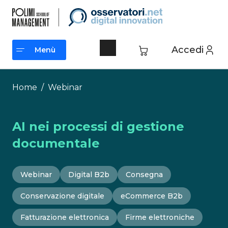
Vai
al
contenuto
Accedi
Menù
Menù
Home
/
Webinar
AI nei processi di gestione
documentale
Webinar
Digital B2b
Consegna
Conservazione digitale
eCommerce B2b
Fatturazione elettronica
Firme elettroniche