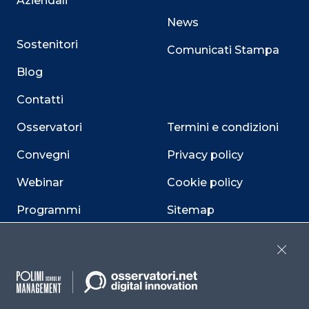
Aziendali
News
Sostenitori
Comunicati Stampa
Blog
Contatti
Osservatori
Termini e condizioni
Convegni
Privacy policy
Webinar
Cookie policy
Programmi
Sitemap
Dichiarazione di
accessibilità
Close
Cookie Center