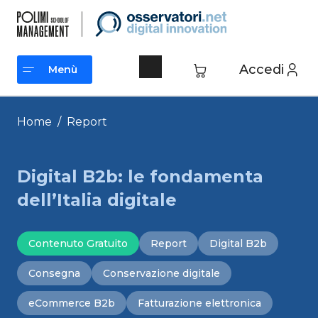
Vai
al
contenuto
Accedi
Menù
Menù
Home
/
Report
Digital B2b: le fondamenta
dell’Italia digitale
Contenuto Gratuito
Report
Digital B2b
Consegna
Conservazione digitale
eCommerce B2b
Fatturazione elettronica