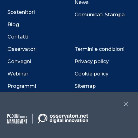
News
Sostenitori
Comunicati Stampa
Blog
Contatti
Osservatori
Termini e condizioni
Convegni
Privacy policy
Webinar
Cookie policy
Programmi
Sitemap
Dichiarazione di
accessibilità
Close
Cookie Center