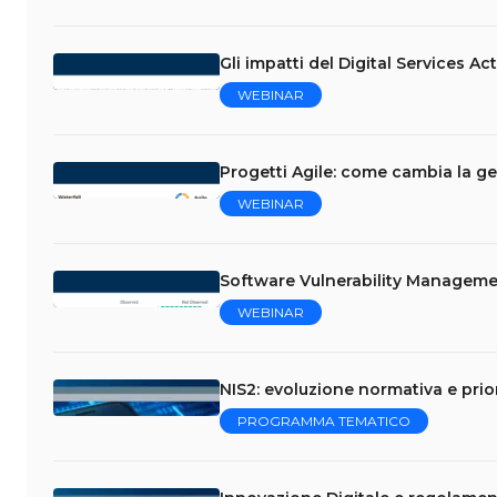
Gli impatti del Digital Services Ac
WEBINAR
Progetti Agile: come cambia la ge
WEBINAR
Software Vulnerability Managemen
WEBINAR
NIS2: evoluzione normativa e prior
PROGRAMMA TEMATICO