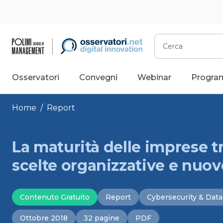
Vai
al
contenuto
Cerca
Osservatori
Convegni
Webinar
Progra
Home
/
Report
La maturità delle imprese t
scelte organizzative e nuov
Contenuto Gratuito
Report
Cybersecurity & Data
Ottobre 2018
32 pagine
PDF