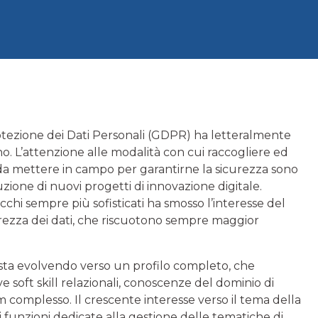
ezione dei Dati Personali (GDPR) ha letteralmente
no. L’attenzione alle modalità con cui raccogliere ed
gie da mettere in campo per garantirne la sicurezza sono
ione di nuovi progetti di innovazione digitale.
cchi sempre più sofisticati ha smosso l’interesse del
urezza dei dati, che riscuotono sempre maggior
) sta evolvendo verso un profilo completo, che
 soft skill relazionali, conoscenze del dominio di
 complesso. Il crescente interesse verso il tema della
i funzioni dedicate alla gestione delle tematiche di