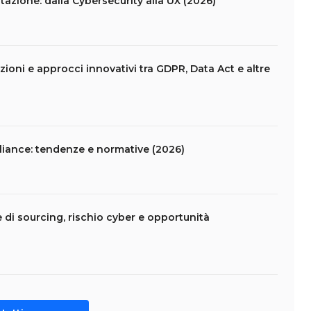
azione: dalla Cybersecurity alla UX (2026)
ioni e approcci innovativi tra GDPR, Data Act e altre
liance: tendenze e normative (2026)
e di sourcing, rischio cyber e opportunità