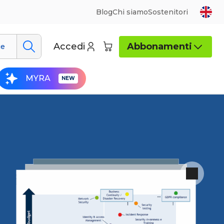
Blog
Chi siamo
Sostenitori
Accedi
Abbonamenti
ue
MYRA