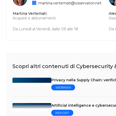
martina.vertemati@osservatori.net
Martina Vertemati
Ale
Acquisti e abbonamenti
Ass
Da Lunedì al Venerdì, dalle 09 alle 18
Da L
Scopri altri contenuti di Cybersecurity
Privacy nella Supply Chain: verifi
WEBINAR
Artificial intelligence e cybersecur
REPORT