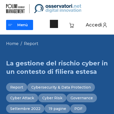
Vai
al
contenuto
Accedi
Menù
Menù
Home
/
Report
La gestione del rischio cyber in
un contesto di filiera estesa
Report
Cybersecurity & Data Protection
Cyber Attack
Cyber Risk
Governance
Settembre 2022
19 pagine
PDF