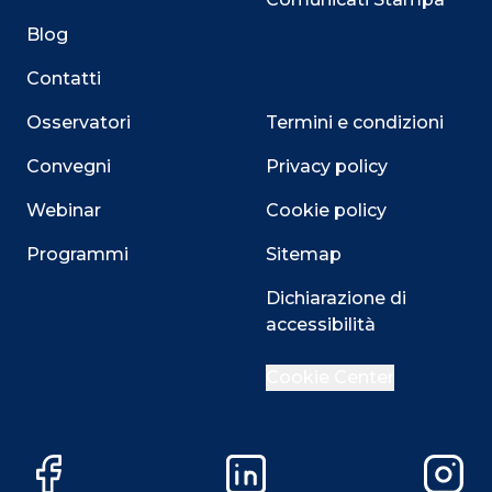
Blog
Contatti
Osservatori
Termini e condizioni
Convegni
Privacy policy
Webinar
Cookie policy
Programmi
Sitemap
Dichiarazione di
accessibilità
Close
Cookie Center
Questo sito utilizza i cookie
Facebook
LinkedIn
Instag