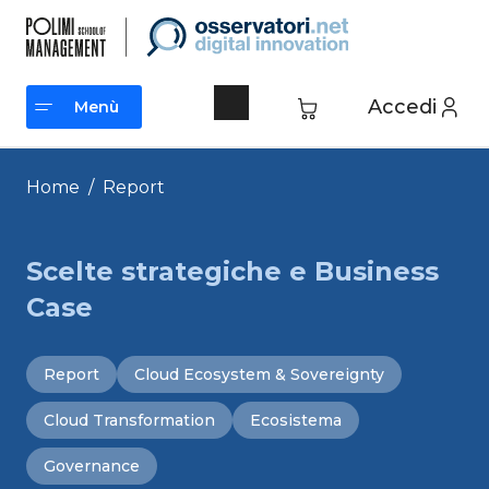
Vai
al
contenuto
Accedi
Menù
Menù
Home
/
Report
Scelte strategiche e Business
Case
Report
Cloud Ecosystem & Sovereignty
Cloud Transformation
Ecosistema
Governance