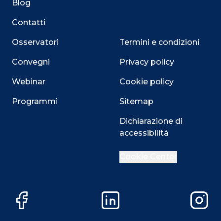
Blog
Contatti
Osservatori
Termini e condizioni
Convegni
Privacy policy
Webinar
Cookie policy
Programmi
Sitemap
Dichiarazione di
Close
accessibilità
Cookie Center
Questo sito utilizza i cookie
Su questo sito web utilizziamo cookie tecnici necessari
Facebook
LinkedIn
Instag
alla navigazione e funzionali all’erogazione del servizio.