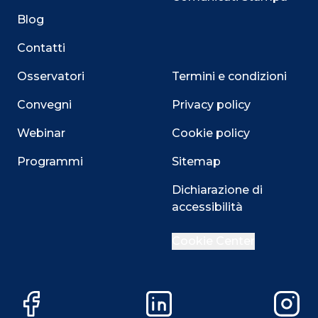
Blog
Contatti
Osservatori
Termini e condizioni
Convegni
Privacy policy
Webinar
Cookie policy
Programmi
Sitemap
Dichiarazione di
Close
accessibilità
Cookie Center
Questo sito utilizza i cookie
Su questo sito web utilizziamo cookie tecnici necessari
Facebook
LinkedIn
Instag