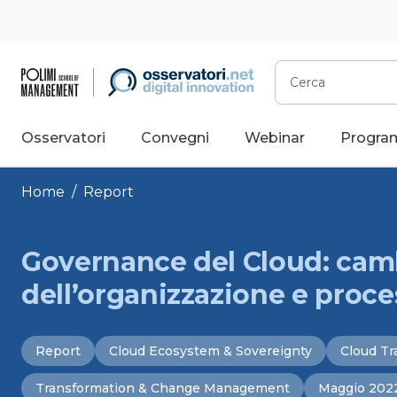
Vai
al
contenuto
Cerca
Osservatori
Convegni
Webinar
Progra
Home
/
Report
Governance del Cloud: ca
dell’organizzazione e proces
Report
Cloud Ecosystem & Sovereignty
Cloud Tr
Transformation & Change Management
Maggio 202