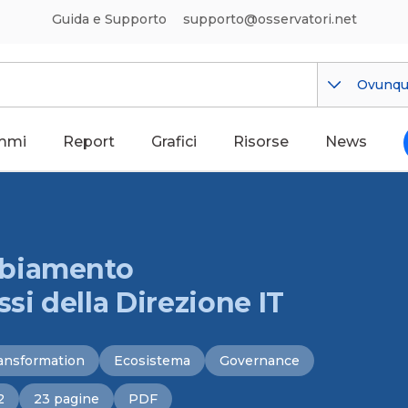
Guida e Supporto
supporto@osservatori.net
Ovunq
mmi
Report
Grafici
Risorse
News
mbiamento
si della Direzione IT
ansformation
Ecosistema
Governance
2
23 pagine
PDF