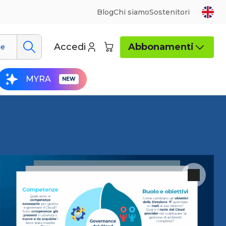
Blog
Chi siamo
Sostenitori
Accedi
Abbonamenti
ue
MYRA