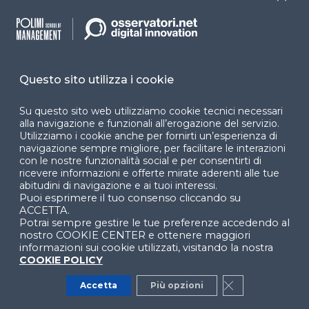
Close
Cookie Center
Questo sito utilizza i cookie
Facebook
LinkedIn
Instag
Su questo sito web utilizziamo cookie tecnici necessari
alla navigazione e funzionali all’erogazione del servizio.
Utilizziamo i cookie anche per fornirti un’esperienza di
navigazione sempre migliore, per facilitare le interazioni
YouTube
X
con le nostre funzionalità social e per consentirti di
ricevere informazioni e offerte mirate aderenti alle tue
abitudini di navigazione e ai tuoi interessi.
Puoi esprimere il tuo consenso cliccando su
ACCETTA.
Potrai sempre gestire le tue preferenze accedendo al
nostro COOKIE CENTER e ottenere maggiori
informazioni sui cookie utilizzati, visitando la nostra
COOKIE POLICY
© 2024 Copyright © Politecnico di Milano Dipartimento
di Ingegneria Gestionale
Accetta
Più opzioni
Close GDPR Co