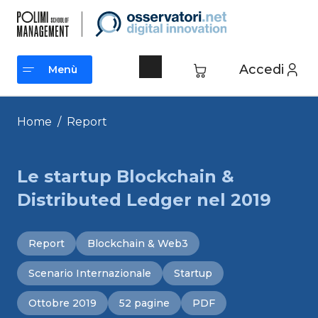
Vai
al
contenuto
Accedi
Menù
Menù
Home
/
Report
Le startup Blockchain &
Distributed Ledger nel 2019
Report
Blockchain & Web3
Scenario Internazionale
Startup
Ottobre 2019
52 pagine
PDF