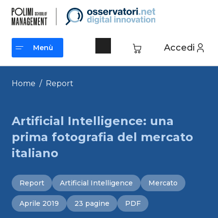
Vai
al
contenuto
Accedi
Menù
Menù
Home
/
Report
Artificial Intelligence: una
prima fotografia del mercato
italiano
Report
Artificial Intelligence
Mercato
Aprile 2019
23 pagine
PDF