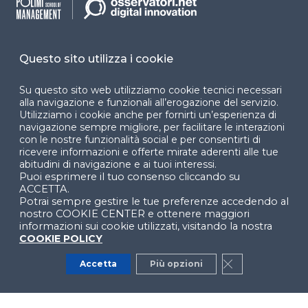
accessibilità
Cookie Center
Questo sito utilizza i cookie
Su questo sito web utilizziamo cookie tecnici necessari
Facebook
LinkedIn
Instag
alla navigazione e funzionali all’erogazione del servizio.
Utilizziamo i cookie anche per fornirti un’esperienza di
navigazione sempre migliore, per facilitare le interazioni
con le nostre funzionalità social e per consentirti di
ricevere informazioni e offerte mirate aderenti alle tue
YouTube
X
abitudini di navigazione e ai tuoi interessi.
Puoi esprimere il tuo consenso cliccando su
ACCETTA.
Potrai sempre gestire le tue preferenze accedendo al
nostro COOKIE CENTER e ottenere maggiori
informazioni sui cookie utilizzati, visitando la nostra
COOKIE POLICY
© 2024 Copyright © Politecnico di Milano Dipartimento
Accetta
Più opzioni
Close GDPR Co
di Ingegneria Gestionale