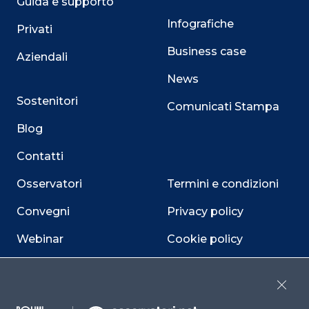
Guida e supporto
Infografiche
Privati
Business case
Aziendali
News
Sostenitori
Comunicati Stampa
Blog
Contatti
Osservatori
Termini e condizioni
Convegni
Privacy policy
Webinar
Cookie policy
Programmi
Sitemap
Close
Dichiarazione di