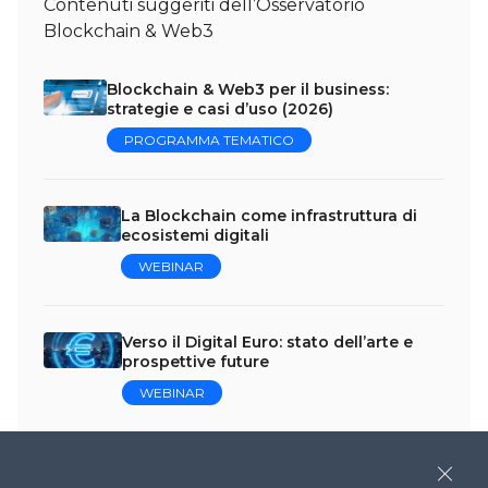
Contenuti suggeriti dell’Osservatorio
Blockchain & Web3
Blockchain & Web3 per il business:
strategie e casi d’uso (2026)
PROGRAMMA TEMATICO
La Blockchain come infrastruttura di
ecosistemi digitali
WEBINAR
Verso il Digital Euro: stato dell’arte e
prospettive future
WEBINAR
Imprese Web3: business trend e nuove
Close