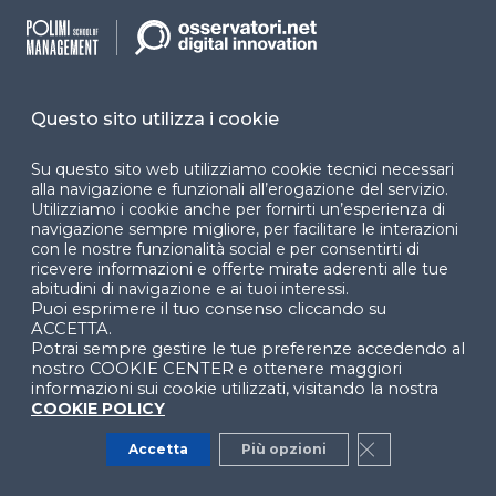
opportunità
WEBINAR
I token per la gestione degli eventi:
Questo sito utilizza i cookie
POAP e Token Gating
WEBINAR
Su questo sito web utilizziamo cookie tecnici necessari
alla navigazione e funzionali all’erogazione del servizio.
Utilizziamo i cookie anche per fornirti un’esperienza di
navigazione sempre migliore, per facilitare le interazioni
Dai pagamenti programmabili alla
con le nostre funzionalità social e per consentirti di
moneta programmabile
ricevere informazioni e offerte mirate aderenti alle tue
abitudini di navigazione e ai tuoi interessi.
WEBINAR
Puoi esprimere il tuo consenso cliccando su
ACCETTA.
Potrai sempre gestire le tue preferenze accedendo al
NFT e Metaverso: quali opportunità
nostro COOKIE CENTER e ottenere maggiori
concrete per le aziende?
informazioni sui cookie utilizzati, visitando la nostra
COOKIE POLICY
WEBINAR
Accetta
Più opzioni
Close GDPR Co
Blockchain & web3: quali opportunità