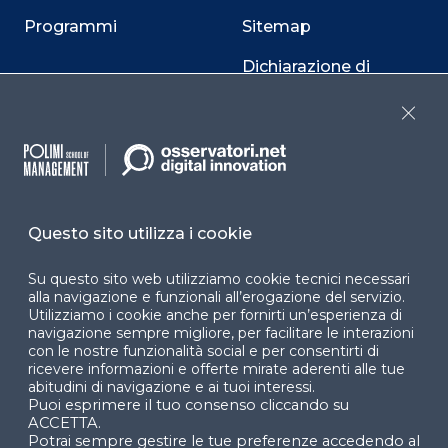
Programmi
Sitemap
Dichiarazione di
accessibilità
Close
Cookie Center
Questo sito utilizza i cookie
Facebook
LinkedIn
Instag
Su questo sito web utilizziamo cookie tecnici necessari
alla navigazione e funzionali all’erogazione del servizio.
Utilizziamo i cookie anche per fornirti un’esperienza di
YouTube
X
navigazione sempre migliore, per facilitare le interazioni
con le nostre funzionalità social e per consentirti di
ricevere informazioni e offerte mirate aderenti alle tue
abitudini di navigazione e ai tuoi interessi.
Puoi esprimere il tuo consenso cliccando su
ACCETTA.
Potrai sempre gestire le tue preferenze accedendo al