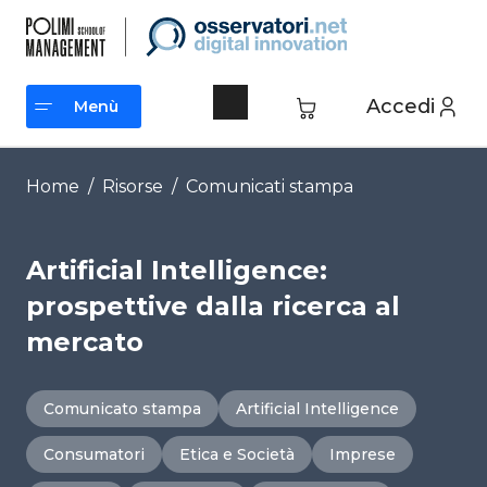
Vai
al
contenuto
Accedi
Menù
Menù
Home
/
Risorse
/
Comunicati stampa
Artificial Intelligence:
prospettive dalla ricerca al
mercato
Comunicato stampa
Artificial Intelligence
Consumatori
Etica e Società
Imprese