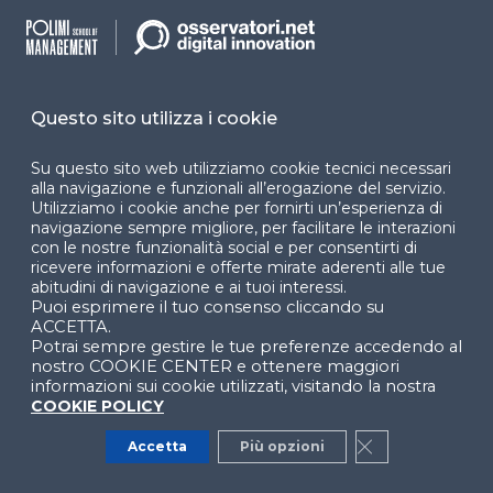
Dichiarazione di
accessibilità
Cookie Center
Questo sito utilizza i cookie
Su questo sito web utilizziamo cookie tecnici necessari
alla navigazione e funzionali all’erogazione del servizio.
Facebook
LinkedIn
Instag
Utilizziamo i cookie anche per fornirti un’esperienza di
navigazione sempre migliore, per facilitare le interazioni
con le nostre funzionalità social e per consentirti di
ricevere informazioni e offerte mirate aderenti alle tue
YouTube
X
abitudini di navigazione e ai tuoi interessi.
Puoi esprimere il tuo consenso cliccando su
ACCETTA.
Potrai sempre gestire le tue preferenze accedendo al
nostro COOKIE CENTER e ottenere maggiori
informazioni sui cookie utilizzati, visitando la nostra
COOKIE POLICY
© 2024 Copyright © Politecnico di Milano Dipartimento
Accetta
Più opzioni
Close GDPR Co
di Ingegneria Gestionale