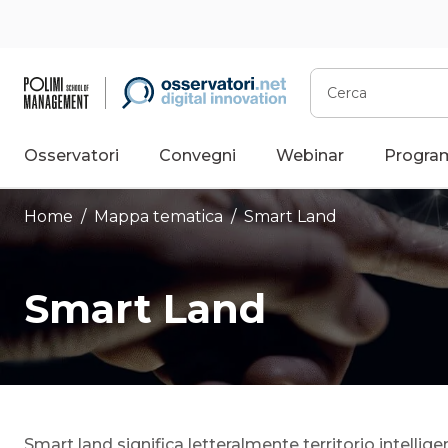
Vai
al
contenuto
Cerca
Osservatori
Convegni
Webinar
Progra
Home
/ Mappa tematica /
Smart Land
Smart Land
Smart land significa letteralmente territorio intellig