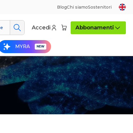
Blog
Chi siamo
Sostenitori
Accedi
Abbonamenti
ue
MYRA