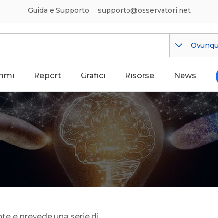
Guida e Supporto
supporto@osservatori.net
Ovunq
mmi
Report
Grafici
Risorse
News
ente e prevede una serie di