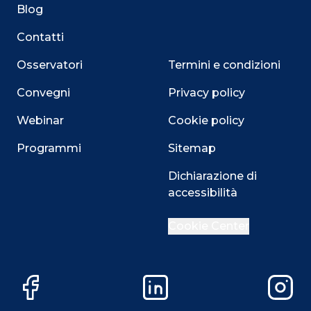
Blog
Contatti
Osservatori
Termini e condizioni
Convegni
Privacy policy
Webinar
Cookie policy
Programmi
Sitemap
Close
Dichiarazione di
accessibilità
Cookie Center
Questo sito utilizza i cookie
Su questo sito web utilizziamo cookie tecnici necessari
Facebook
LinkedIn
Instag
alla navigazione e funzionali all’erogazione del servizio.
Utilizziamo i cookie anche per fornirti un’esperienza di