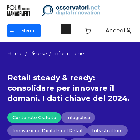
Vai
al
contenuto
Accedi
Menù
Menù
Home
/
Risorse
/
Infografiche
Retail steady & ready:
consolidare per innovare il
domani. I dati chiave del 2024.
Contenuto Gratuito
Infografica
Innovazione Digitale nel Retail
Infrastrutture