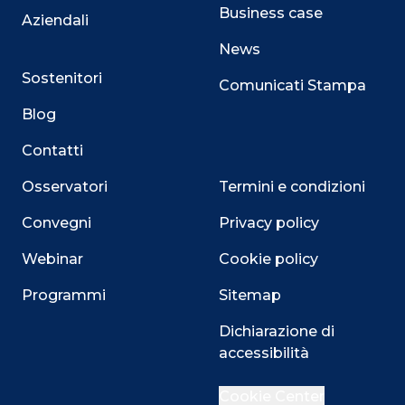
Business case
Aziendali
News
Sostenitori
Comunicati Stampa
Blog
Contatti
Osservatori
Termini e condizioni
Convegni
Privacy policy
Webinar
Cookie policy
Programmi
Sitemap
Close
Dichiarazione di
accessibilità
Cookie Center
Questo sito utilizza i cookie