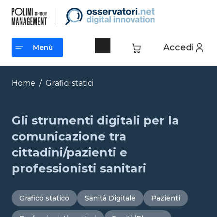
Vai
al
contenuto
Accedi
Menù
Menù
Home
/
Grafici statici
Gli strumenti digitali per la
comunicazione tra
cittadini/pazienti e
professionisti sanitari
Grafico statico
Sanità Digitale
Pazienti