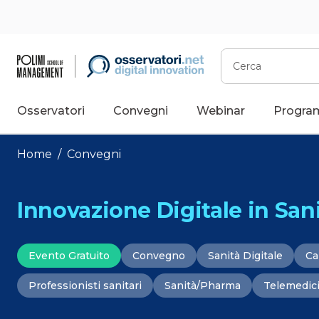
Vai
al
contenuto
Cerca
Osservatori
Convegni
Webinar
Progra
Home
/
Convegni
Innovazione Digitale in Sani
Evento Gratuito
Convegno
Sanità Digitale
Ca
Professionisti sanitari
Sanità/Pharma
Telemedic