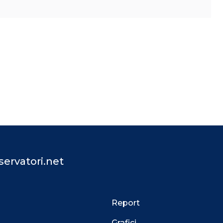
ervatori.net
Report
Grafici