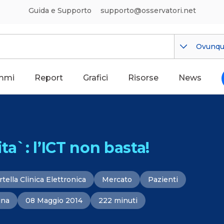
Guida e Supporto
supporto@osservatori.net
Ovunq
mmi
Report
Grafici
Risorse
News
ta`: l’ICT non basta!
rtella Clinica Elettronica
Mercato
Pazienti
ina
08 Maggio 2014
222 minuti