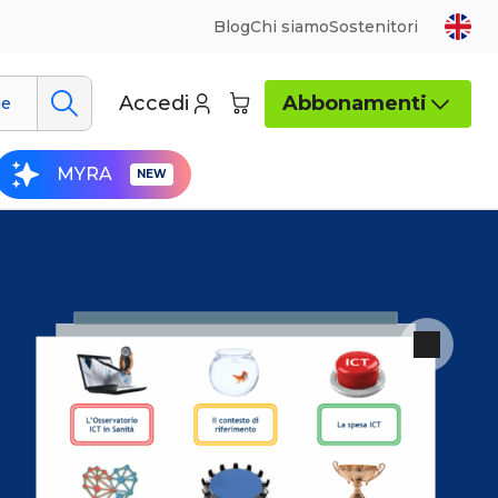
Blog
Chi siamo
Sostenitori
Accedi
Abbonamenti
ue
MYRA