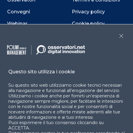
Convegni
Privacy policy
Webinar
Cookie policy
Programmi
Sitemap
Close
Dichiarazione di
accessibilità
Cookie Center
Questo sito utilizza i cookie
Su questo sito web utilizziamo cookie tecnici necessari
alla navigazione e funzionali all’erogazione del servizio.
Utilizziamo i cookie anche per fornirti un’esperienza di
Facebook
LinkedIn
Instag
navigazione sempre migliore, per facilitare le interazioni
con le nostre funzionalità social e per consentirti di
ricevere informazioni e offerte mirate aderenti alle tue
abitudini di navigazione e ai tuoi interessi.
YouTube
X
Puoi esprimere il tuo consenso cliccando su
ACCETTA.