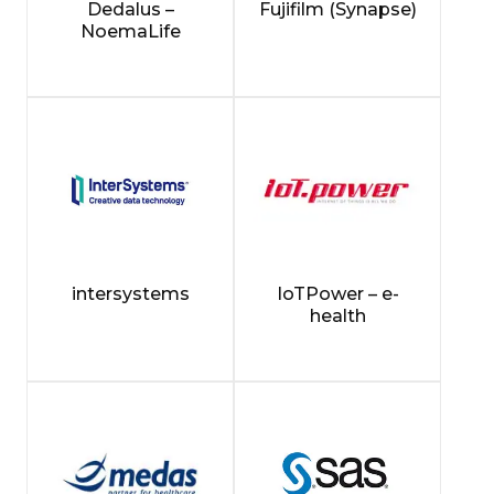
Dedalus –
Fujifilm (Synapse)
NoemaLife
intersystems
IoTPower – e-
health