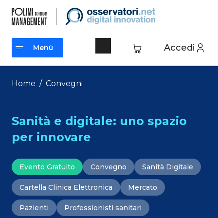
Vai
al
contenuto
Accedi
Menù
Menù
Home
/
Convegni
Sanità e digitale: uno spazio
per innovare
Evento Gratuito
Convegno
Sanità Digitale
Cartella Clinica Elettronica
Mercato
Pazienti
Professionisti sanitari