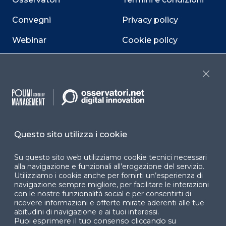
Convegni
Privacy policy
Webinar
Cookie policy
Programmi
Sitemap
Close
Dichiarazione di
accessibilità
Cookie Center
Questo sito utilizza i cookie
Su questo sito web utilizziamo cookie tecnici necessari
Facebook
LinkedIn
Instag
alla navigazione e funzionali all’erogazione del servizio.
Utilizziamo i cookie anche per fornirti un’esperienza di
navigazione sempre migliore, per facilitare le interazioni
con le nostre funzionalità social e per consentirti di
ricevere informazioni e offerte mirate aderenti alle tue
YouTube
X
abitudini di navigazione e ai tuoi interessi.
Puoi esprimere il tuo consenso cliccando su