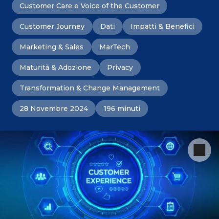
Customer Care e Voice of the Customer
Customer Journey
Dati
Impatti & Benefici
Marketing & Sales
MarTech
Maturità & Adozione
Privacy
Transformation & Change Management
28 Novembre 2024
196 minuti