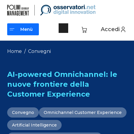
Vai
al
contenuto
Accedi
Menù
Menù
Home
/
Convegni
AI-powered Omnichannel: le
nuove frontiere della
Customer Experience
Convegno
Omnichannel Customer Experience
Artificial Intelligence