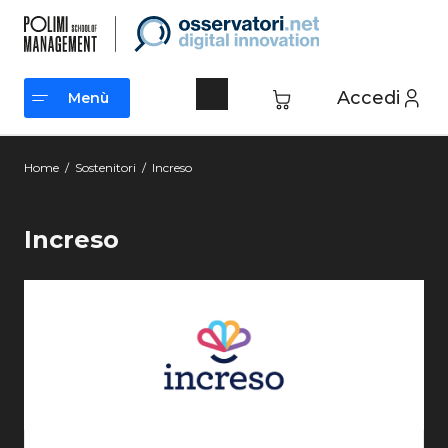
Accedi
Menù
Menù
Home
/
Sostenitori
/
Increso
Increso