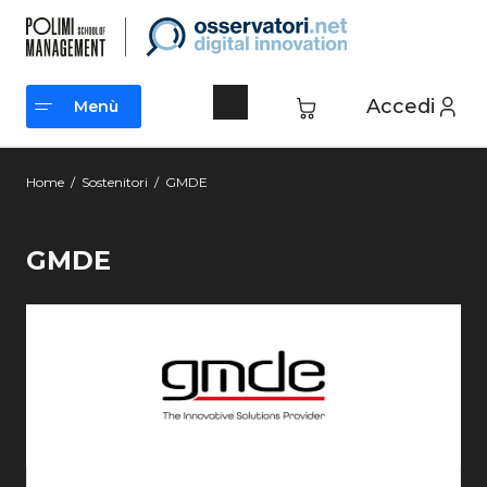
Accedi
Menù
Menù
Home
/
Sostenitori
/
GMDE
GMDE