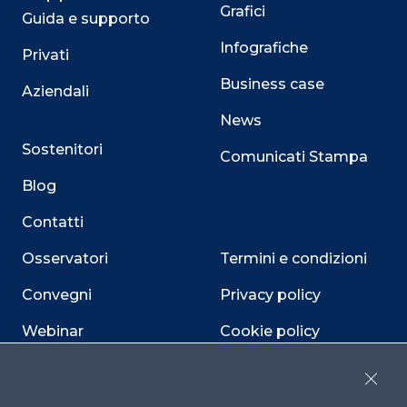
Grafici
Guida e supporto
Infografiche
Privati
Business case
Aziendali
News
Sostenitori
Comunicati Stampa
Blog
Contatti
Osservatori
Termini e condizioni
Convegni
Privacy policy
Webinar
Cookie policy
Programmi
Sitemap
Close
Dichiarazione di