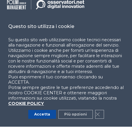
accessibilità
Cookie Center
Questo sito utilizza i cookie
Su questo sito web utilizziamo cookie tecnici necessari
alla navigazione e funzionali all’erogazione del servizio.
Facebook
LinkedIn
Instag
Utilizziamo i cookie anche per fornirti un’esperienza di
navigazione sempre migliore, per facilitare le interazioni
con le nostre funzionalità social e per consentirti di
ricevere informazioni e offerte mirate aderenti alle tue
abitudini di navigazione e ai tuoi interessi.
YouTube
X
Puoi esprimere il tuo consenso cliccando su
ACCETTA.
Potrai sempre gestire le tue preferenze accedendo al
nostro COOKIE CENTER e ottenere maggiori
informazioni sui cookie utilizzati, visitando la nostra
COOKIE POLICY
Accetta
Più opzioni
Close GDPR Co
© 2024 Copyright © Politecnico di Milano Dipartimento
di Ingegneria Gestionale