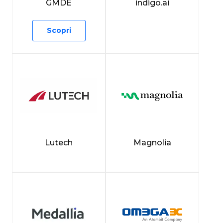
GMDE
indigo.ai
Scopri
Lutech
Magnolia