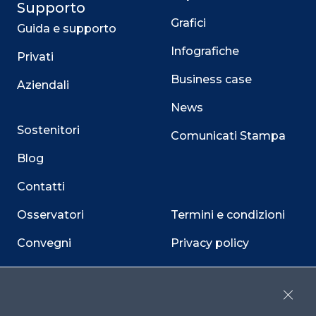
Supporto
Grafici
Guida e supporto
Infografiche
Privati
Business case
Aziendali
News
Sostenitori
Comunicati Stampa
Blog
Contatti
Osservatori
Termini e condizioni
Convegni
Privacy policy
Webinar
Cookie policy
Programmi
Sitemap
Close