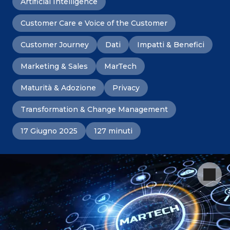
Artificial Intelligence
Customer Care e Voice of the Customer
Customer Journey
Dati
Impatti & Benefici
Marketing & Sales
MarTech
Maturità & Adozione
Privacy
Transformation & Change Management
17 Giugno 2025
127 minuti