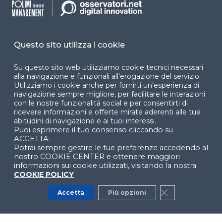
Dichiarazione di
accessibilità
Cookie Center
Questo sito utilizza i cookie
Su questo sito web utilizziamo cookie tecnici necessari
alla navigazione e funzionali all’erogazione del servizio.
Utilizziamo i cookie anche per fornirti un’esperienza di
Facebook
LinkedIn
Instag
navigazione sempre migliore, per facilitare le interazioni
con le nostre funzionalità social e per consentirti di
ricevere informazioni e offerte mirate aderenti alle tue
abitudini di navigazione e ai tuoi interessi.
Puoi esprimere il tuo consenso cliccando su
YouTube
X
ACCETTA.
Potrai sempre gestire le tue preferenze accedendo al
nostro COOKIE CENTER e ottenere maggiori
informazioni sui cookie utilizzati, visitando la nostra
COOKIE POLICY
Accetta
Più opzioni
Close GDPR Co
© 2024 Copyright © Politecnico di Milano Dipartimento
di Ingegneria Gestionale