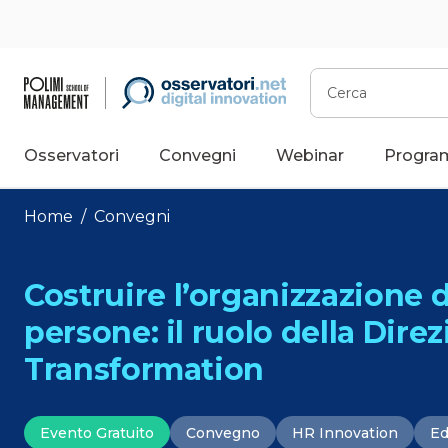
Vai
al
contenuto
Cerca
Osservatori
Convegni
Webinar
Progra
Home
/
Convegni
Costruire l’organizzazione 
persone: il ruolo della Direz
Transformation
Evento Gratuito
Convegno
HR Innovation
E