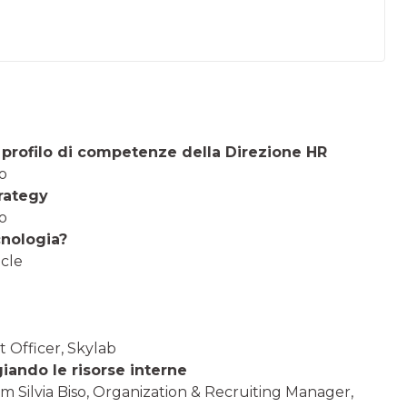
 profilo di competenze della Direzione HR
no
trategy
no
cnologia?
acle
 Officer, Skylab
ando le risorse interne
m Silvia Biso, Organization & Recruiting Manager,