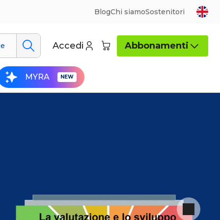
Blog
Chi siamo
Sostenitori
Accedi
Abbonamenti
ue
MYRA