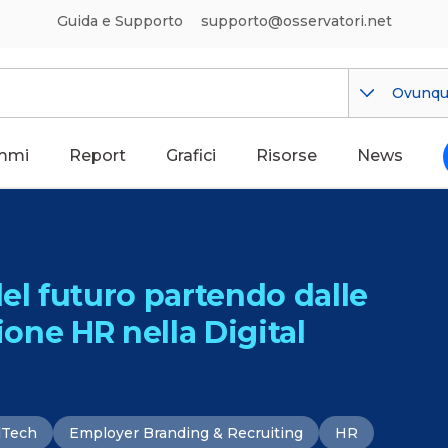
Guida e Supporto
supporto@osservatori.net
Ovunq
mmi
Report
Grafici
Risorse
News
del futuro partendo dalle
ione HR nella Digital
dTech
Employer Branding & Recruiting
HR