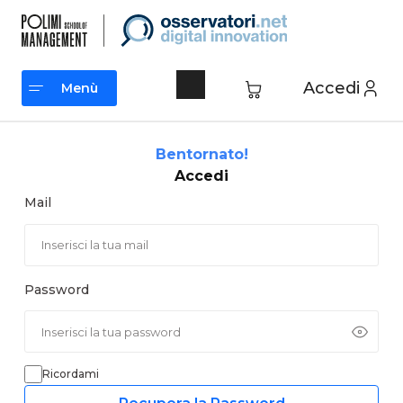
Vai
al
contenuto
Accedi
Menù
Menù
Bentornato!
Accedi
Mail
Password
Ricordami