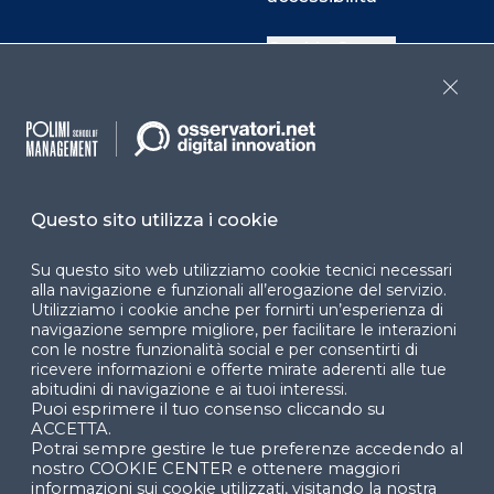
Cookie Center
Close
Facebook
LinkedIn
Instag
Questo sito utilizza i cookie
YouTube
X
Su questo sito web utilizziamo cookie tecnici necessari
alla navigazione e funzionali all’erogazione del servizio.
Utilizziamo i cookie anche per fornirti un’esperienza di
navigazione sempre migliore, per facilitare le interazioni
con le nostre funzionalità social e per consentirti di
ricevere informazioni e offerte mirate aderenti alle tue
abitudini di navigazione e ai tuoi interessi.
Puoi esprimere il tuo consenso cliccando su
© 2024 Copyright © Politecnico di Milano Dipartimento
ACCETTA.
di Ingegneria Gestionale
Potrai sempre gestire le tue preferenze accedendo al
nostro COOKIE CENTER e ottenere maggiori
informazioni sui cookie utilizzati, visitando la nostra