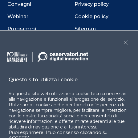
Convegni
Privacy policy
Webinar
Cookie policy
Programmi
Sitemap
Dichiarazione di
Close
accessibilità
Cookie Center
Questo sito utilizza i cookie
Facebook
LinkedIn
Instag
Su questo sito web utilizziamo cookie tecnici necessari
alla navigazione e funzionali all’erogazione del servizio.
Utilizziamo i cookie anche per fornirti un’esperienza di
navigazione sempre migliore, per facilitare le interazioni
con le nostre funzionalità social e per consentirti di
YouTube
X
ricevere informazioni e offerte mirate aderenti alle tue
abitudini di navigazione e ai tuoi interessi.
Puoi esprimere il tuo consenso cliccando su