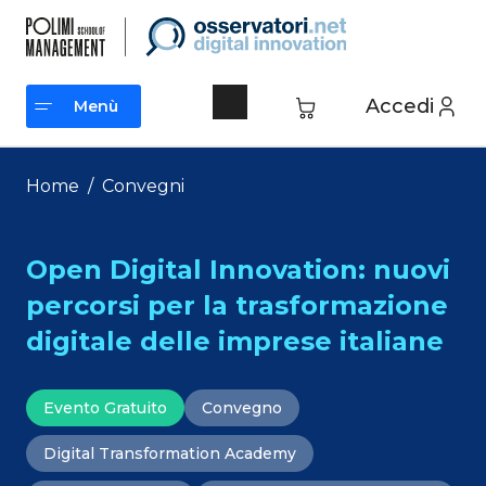
Vai
al
contenuto
Accedi
Menù
Menù
Home
/
Convegni
Open Digital Innovation: nuovi
percorsi per la trasformazione
digitale delle imprese italiane
Evento Gratuito
Convegno
Digital Transformation Academy