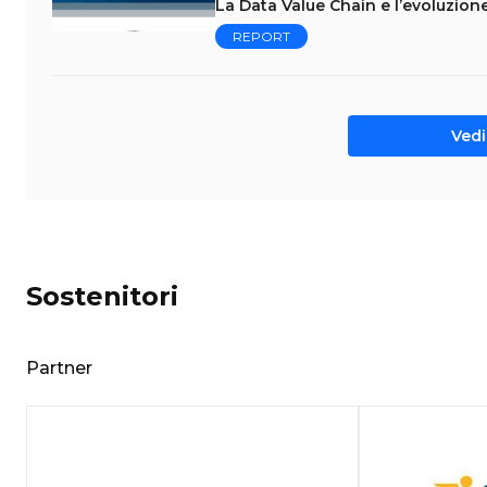
La Data Value Chain e l’evoluzion
REPORT
Vedi 
Sostenitori
Partner