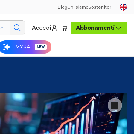
Blog
Chi siamo
Sostenitori
Accedi
Abbonamenti
ue
MYRA