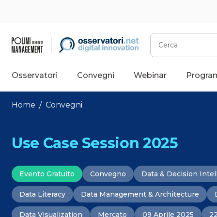
Vai
al
contenuto
Cerca
Osservatori
Convegni
Webinar
Progra
Home
/
Convegni
Use Case Session 2025
Evento Gratuito
Convegno
Data & Decision Intel
Data Literacy
Data Management & Architecture
Data Visualization
Mercato
09 Aprile 2025
22