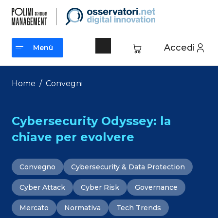
Vai
al
contenuto
Accedi
Menù
Menù
Home
/
Convegni
Cybersecurity Odyssey: la
chiave per evolvere
Convegno
Cybersecurity & Data Protection
Cyber Attack
Cyber Risk
Governance
Mercato
Normativa
Tech Trends