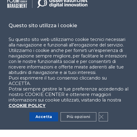
Dichiarazione di
accessibilità
Cookie Center
Questo sito utilizza i cookie
Su questo sito web utilizziamo cookie tecnici necessari
alla navigazione e funzionali all’erogazione del servizio.
Utilizziamo i cookie anche per fornirti un’esperienza di
Facebook
LinkedIn
Instag
navigazione sempre migliore, per facilitare le interazioni
con le nostre funzionalità social e per consentirti di
ricevere informazioni e offerte mirate aderenti alle tue
abitudini di navigazione e ai tuoi interessi.
YouTube
X
Puoi esprimere il tuo consenso cliccando su
ACCETTA.
Potrai sempre gestire le tue preferenze accedendo al
nostro COOKIE CENTER e ottenere maggiori
informazioni sui cookie utilizzati, visitando la nostra
COOKIE POLICY
Accetta
Più opzioni
Close GDPR Co
© 2024 Copyright © Politecnico di Milano Dipartimento
di Ingegneria Gestionale