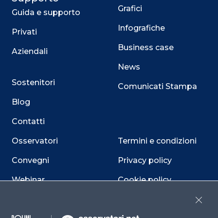
Grafici
Guida e supporto
Infografiche
Privati
Business case
Aziendali
News
Sostenitori
Comunicati Stampa
Blog
Contatti
Osservatori
Termini e condizioni
Convegni
Privacy policy
Webinar
Cookie policy
Programmi
Sitemap
Close