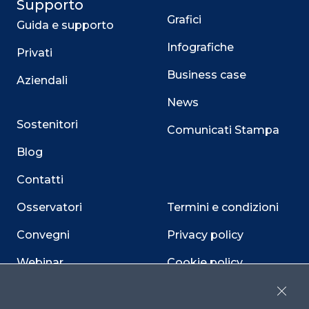
Supporto
Grafici
Guida e supporto
Infografiche
Privati
Business case
Aziendali
News
Sostenitori
Comunicati Stampa
Blog
Contatti
Osservatori
Termini e condizioni
Convegni
Privacy policy
Webinar
Cookie policy
Programmi
Sitemap
Close