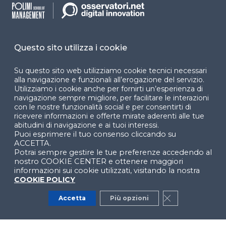
Dichiarazione di
accessibilità
Cookie Center
Questo sito utilizza i cookie
Su questo sito web utilizziamo cookie tecnici necessari
alla navigazione e funzionali all’erogazione del servizio.
Utilizziamo i cookie anche per fornirti un’esperienza di
Facebook
LinkedIn
Instag
navigazione sempre migliore, per facilitare le interazioni
con le nostre funzionalità social e per consentirti di
ricevere informazioni e offerte mirate aderenti alle tue
abitudini di navigazione e ai tuoi interessi.
YouTube
X
Puoi esprimere il tuo consenso cliccando su
ACCETTA.
Potrai sempre gestire le tue preferenze accedendo al
nostro COOKIE CENTER e ottenere maggiori
informazioni sui cookie utilizzati, visitando la nostra
COOKIE POLICY
Accetta
Più opzioni
Close GDPR Co
© 2024 Copyright © Politecnico di Milano Dipartimento
di Ingegneria Gestionale