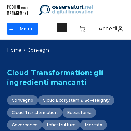
Vai
al
contenuto
Accedi
Menù
Menù
Home
/
Convegni
Cloud Transformation: gli
ingredienti mancanti
Convegno
Cloud Ecosystem & Sovereignty
Cloud Transformation
Ecosistema
Governance
Infrastrutture
Mercato